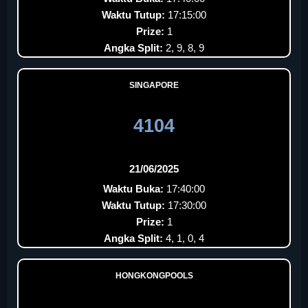
Waktu Tutup:
17:15:00
Prize:
1
Angka Split:
2, 9, 8, 9
SINGAPORE
4104
21/06/2025
Waktu Buka:
17:40:00
Waktu Tutup:
17:30:00
Prize:
1
Angka Split:
4, 1, 0, 4
HONGKONGPOOLS