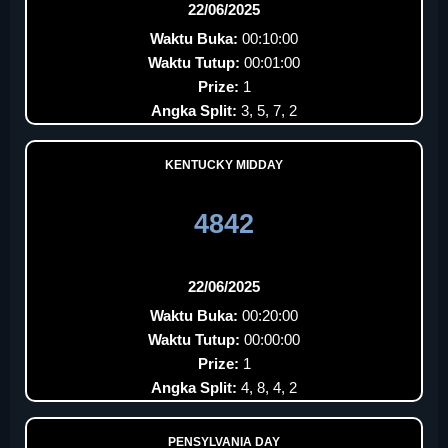
22/06/2025
Waktu Buka:
00:10:00
Waktu Tutup:
00:01:00
Prize:
1
Angka Split:
3, 5, 7, 2
KENTUCKY MIDDAY
4842
22/06/2025
Waktu Buka:
00:20:00
Waktu Tutup:
00:00:00
Prize:
1
Angka Split:
4, 8, 4, 2
PENSYLVANIA DAY