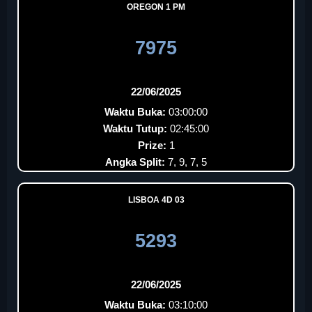
OREGON 1 PM
7975
22/06/2025
Waktu Buka:
03:00:00
Waktu Tutup:
02:45:00
Prize:
1
Angka Split:
7, 9, 7, 5
LISBOA 4D 03
5293
22/06/2025
Waktu Buka:
03:10:00