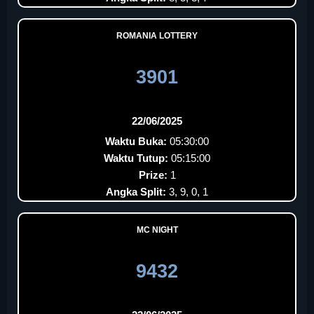
ROMANIA LOTTERY
3901
22/06/2025
Waktu Buka:
05:30:00
Waktu Tutup:
05:15:00
Prize:
1
Angka Split:
3, 9, 0, 1
MC NIGHT
9432