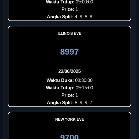
Waktu Tutup:
09:00:00
Prize:
1
Angka Split:
4, 9, 8, 8
ILLINOIS EVE
8997
22/06/2025
Waktu Buka:
09:30:00
Waktu Tutup:
09:15:00
Prize:
1
Angka Split:
8, 9, 9, 7
NEW YORK EVE
9700