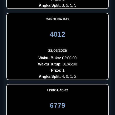
Angka Split:
3, 5, 9, 9
CAROLINA DAY
4012
22/06/2025
Waktu Buka:
02:00:00
Waktu Tutup:
01:45:00
Prize:
1
Angka Split:
4, 0, 1, 2
LISBOA 4D 02
6779