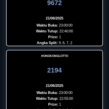
9672
21/06/2025
Waktu Buka:
23:00:00
Waktu Tutup:
22:40:00
Prize:
1
Angka Split:
9, 6, 7, 2
HONGKONGLOTTO
2194
21/06/2025
Waktu Buka:
23:00:00
Waktu Tutup:
22:55:00
Prize:
1