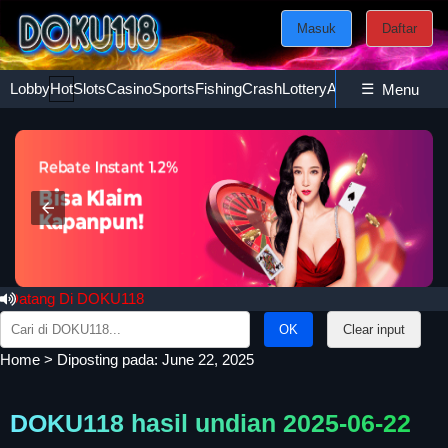
Masuk
Daftar
Lobby
Hot
Slots
Casino
Sports
Fishing
Crash
Lottery
Ayam
☰
Poker
Esport
Menu
ang Di DOKU118
Search
Clear input
for:
Home
>
Diposting pada: June 22, 2025
DOKU118 hasil undian 2025-06-22