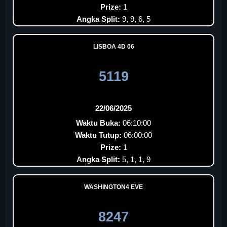
Prize:
1
Angka Split:
9, 9, 6, 5
LISBOA 4D 06
5119
22/06/2025
Waktu Buka:
06:10:00
Waktu Tutup:
06:00:00
Prize:
1
Angka Split:
5, 1, 1, 9
WASHINGTON4 EVE
8247