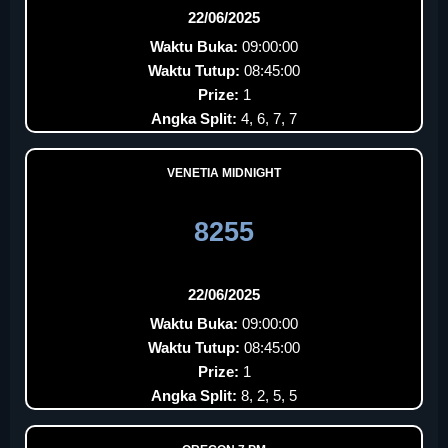
22/06/2025
Waktu Buka:
09:00:00
Waktu Tutup:
08:45:00
Prize:
1
Angka Split:
4, 6, 7, 7
VENETIA MIDNIGHT
8255
22/06/2025
Waktu Buka:
09:00:00
Waktu Tutup:
08:45:00
Prize:
1
Angka Split:
8, 2, 5, 5