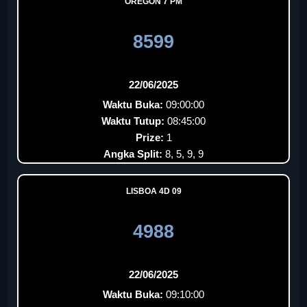
OREGON 7 PM
8599
22/06/2025
Waktu Buka:
09:00:00
Waktu Tutup:
08:45:00
Prize:
1
Angka Split:
8, 5, 9, 9
LISBOA 4D 09
4988
22/06/2025
Waktu Buka:
09:10:00