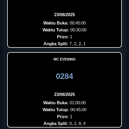
23/06/2025
Waktu Buka:
00:45:00
Waktu Tutup:
00:30:00
Prize:
1
Angka Split:
7, 2, 2, 1
MC EVENING
0284
23/06/2025
Waktu Buka:
01:00:00
Waktu Tutup:
00:45:00
Prize:
1
Angka Split:
0, 2, 8, 4