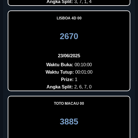
Angka Split:
3, 7, 1, 4
LISBOA 4D 00
2670
23/06/2025
Waktu Buka:
00:10:00
Waktu Tutup:
00:01:00
Prize:
1
Angka Split:
2, 6, 7, 0
TOTO MACAU 00
3885