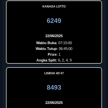
KANADA LOTTO
6249
22/06/2025
Waktu Buka:
07:15:00
Waktu Tutup:
06:45:00
Prize:
1
Angka Split:
6, 2, 4, 9
LISBOA 4D 07
8493
22/06/2025