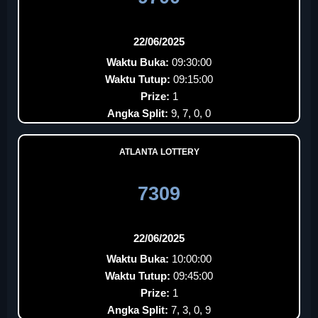
22/06/2025
Waktu Buka:
09:30:00
Waktu Tutup:
09:15:00
Prize:
1
Angka Split:
9, 7, 0, 0
ATLANTA LOTTERY
7309
22/06/2025
Waktu Buka:
10:00:00
Waktu Tutup:
09:45:00
Prize:
1
Angka Split:
7, 3, 0, 9