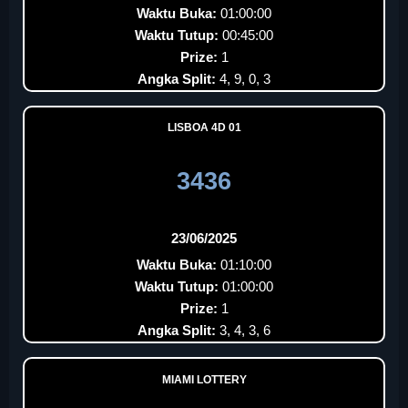
Waktu Buka:
01:00:00
Waktu Tutup:
00:45:00
Prize:
1
Angka Split:
4, 9, 0, 3
LISBOA 4D 01
3436
23/06/2025
Waktu Buka:
01:10:00
Waktu Tutup:
01:00:00
Prize:
1
Angka Split:
3, 4, 3, 6
MIAMI LOTTERY