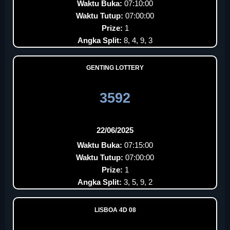
Waktu Buka:
07:10:00
Waktu Tutup:
07:00:00
Prize:
1
Angka Split:
8, 4, 9, 3
GENTING LOTTERY
3592
22/06/2025
Waktu Buka:
07:15:00
Waktu Tutup:
07:00:00
Prize:
1
Angka Split:
3, 5, 9, 2
LISBOA 4D 08