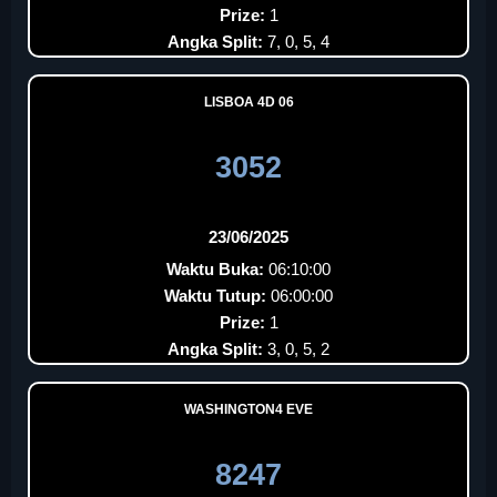
Prize:
1
Angka Split:
7, 0, 5, 4
LISBOA 4D 06
3052
23/06/2025
Waktu Buka:
06:10:00
Waktu Tutup:
06:00:00
Prize:
1
Angka Split:
3, 0, 5, 2
WASHINGTON4 EVE
8247