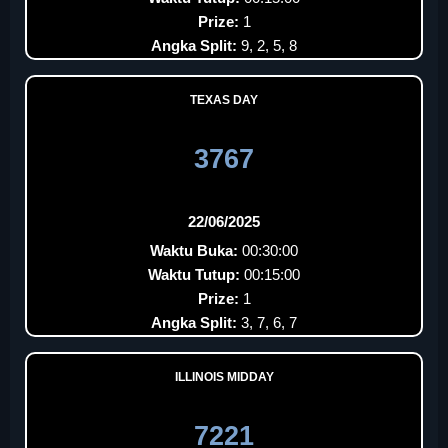
Prize:
1
Angka Split:
9, 2, 5, 8
TEXAS DAY
3767
22/06/2025
Waktu Buka:
00:30:00
Waktu Tutup:
00:15:00
Prize:
1
Angka Split:
3, 7, 6, 7
ILLINOIS MIDDAY
7221