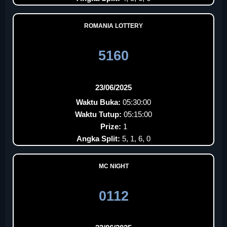
ROMANIA LOTTERY
5160
23/06/2025
Waktu Buka:
05:30:00
Waktu Tutup:
05:15:00
Prize:
1
Angka Split:
5, 1, 6, 0
MC NIGHT
0112