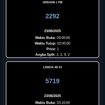
OREGON 1 PM
2292
23/06/2025
Waktu Buka:
03:00:00
Waktu Tutup:
02:45:00
Prize:
1
Angka Split:
2, 2, 9, 2
LISBOA 4D 03
5719
23/06/2025
Waktu Buka:
03:10:00