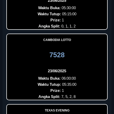
23/06/2025
Waktu Buka:
05:30:00
Waktu Tutup:
05:15:00
Prize:
1
Angka Split:
0, 1, 1, 2
CAMBODIA LOTTO
7528
23/06/2025
Waktu Buka:
06:00:00
Waktu Tutup:
05:35:00
Prize:
1
Angka Split:
7, 5, 2, 8
TEXAS EVENING