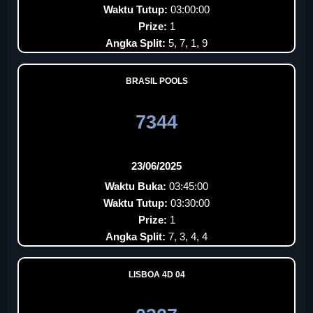
Waktu Tutup:
03:00:00
Prize:
1
Angka Split:
5, 7, 1, 9
BRASIL POOLS
7344
23/06/2025
Waktu Buka:
03:45:00
Waktu Tutup:
03:30:00
Prize:
1
Angka Split:
7, 3, 4, 4
LISBOA 4D 04