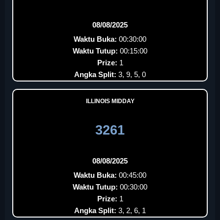
08/08/2025
Waktu Buka:
00:30:00
Waktu Tutup:
00:15:00
Prize:
1
Angka Split:
3, 9, 5, 0
ILLINOIS MIDDAY
3261
08/08/2025
Waktu Buka:
00:45:00
Waktu Tutup:
00:30:00
Prize:
1
Angka Split:
3, 2, 6, 1