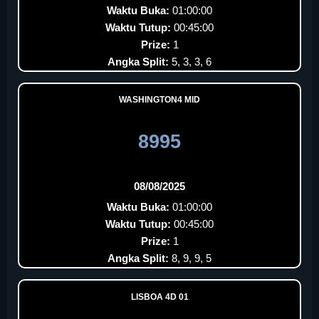
Waktu Buka:
01:00:00
Waktu Tutup:
00:45:00
Prize:
1
Angka Split:
5, 3, 3, 6
WASHINGTON4 MID
8995
08/08/2025
Waktu Buka:
01:00:00
Waktu Tutup:
00:45:00
Prize:
1
Angka Split:
8, 9, 9, 5
LISBOA 4D 01