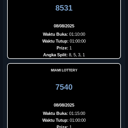
8531
08/08/2025
Waktu Buka:
01:10:00
Waktu Tutup:
01:00:00
Prize:
1
Angka Split:
8, 5, 3, 1
MIAMI LOTTERY
7540
08/08/2025
Waktu Buka:
01:15:00
Waktu Tutup:
01:00:00
Prize:
1