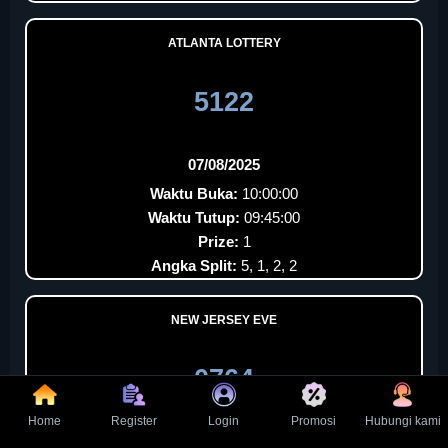
ATLANTA LOTTERY
5122
07/08/2025
Waktu Buka:
10:00:00
Waktu Tutup:
09:45:00
Prize:
1
Angka Split:
5, 1, 2, 2
NEW JERSEY EVE
0764
Home
Register
Login
Promosi
Hubungi kami
07/08/2025