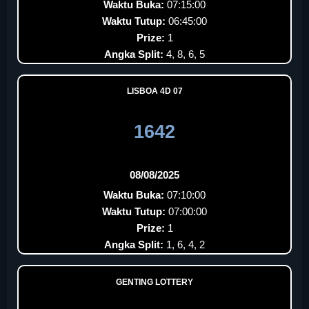
Waktu Buka:
07:15:00
Waktu Tutup:
06:45:00
Prize:
1
Angka Split:
4, 8, 6, 5
LISBOA 4D 07
1642
08/08/2025
Waktu Buka:
07:10:00
Waktu Tutup:
07:00:00
Prize:
1
Angka Split:
1, 6, 4, 2
GENTING LOTTERY