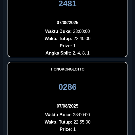
2481
07/08/2025
Waktu Buka:
23:00:00
Waktu Tutup:
22:40:00
Prize:
1
Angka Split:
2, 4, 8, 1
HONGKONGLOTTO
0286
07/08/2025
Waktu Buka:
23:00:00
Waktu Tutup:
22:55:00
Prize:
1