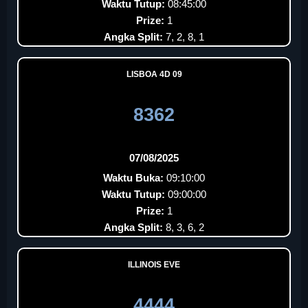
Waktu Tutup:
08:45:00
Prize:
1
Angka Split:
7, 2, 8, 1
LISBOA 4D 09
8362
07/08/2025
Waktu Buka:
09:10:00
Waktu Tutup:
09:00:00
Prize:
1
Angka Split:
8, 3, 6, 2
ILLINOIS EVE
4444