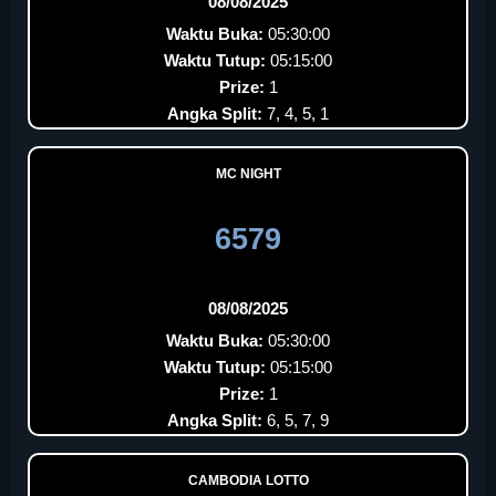
08/08/2025
Waktu Buka:
05:30:00
Waktu Tutup:
05:15:00
Prize:
1
Angka Split:
7, 4, 5, 1
MC NIGHT
6579
08/08/2025
Waktu Buka:
05:30:00
Waktu Tutup:
05:15:00
Prize:
1
Angka Split:
6, 5, 7, 9
CAMBODIA LOTTO