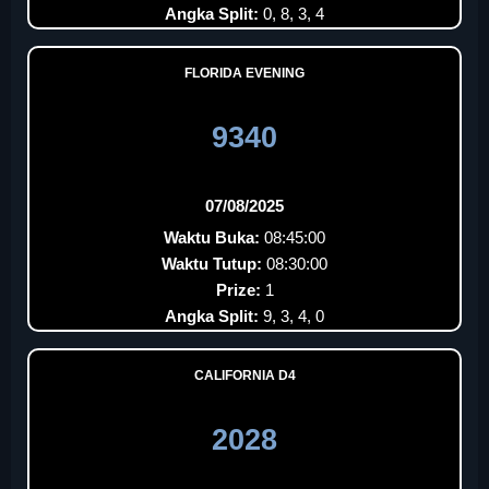
Angka Split:
0, 8, 3, 4
FLORIDA EVENING
9340
07/08/2025
Waktu Buka:
08:45:00
Waktu Tutup:
08:30:00
Prize:
1
Angka Split:
9, 3, 4, 0
CALIFORNIA D4
2028