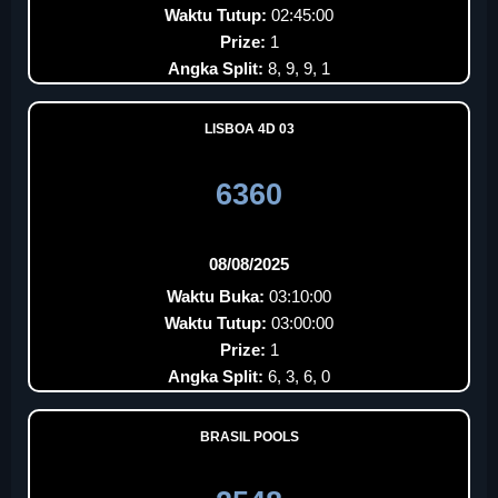
Waktu Tutup:
02:45:00
Prize:
1
Angka Split:
8, 9, 9, 1
LISBOA 4D 03
6360
08/08/2025
Waktu Buka:
03:10:00
Waktu Tutup:
03:00:00
Prize:
1
Angka Split:
6, 3, 6, 0
BRASIL POOLS