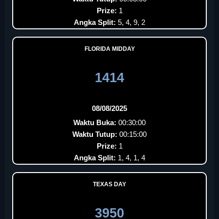
Prize:
1
Angka Split:
5, 4, 9, 2
FLORIDA MIDDAY
1414
08/08/2025
Waktu Buka:
00:30:00
Waktu Tutup:
00:15:00
Prize:
1
Angka Split:
1, 4, 1, 4
TEXAS DAY
3950