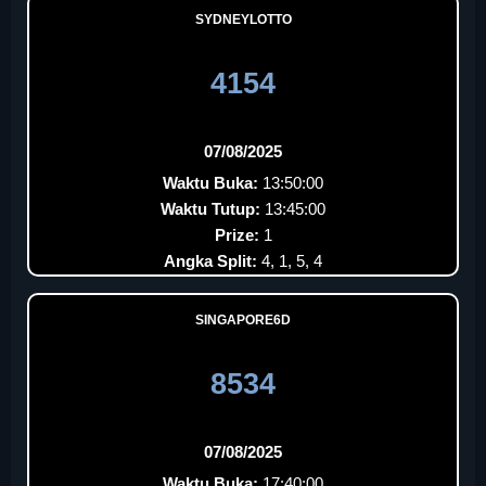
SYDNEYLOTTO
4154
07/08/2025
Waktu Buka:
13:50:00
Waktu Tutup:
13:45:00
Prize:
1
Angka Split:
4, 1, 5, 4
SINGAPORE6D
8534
07/08/2025
Waktu Buka:
17:40:00