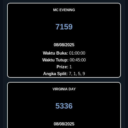
MC EVENING
7159
08/08/2025
Waktu Buka:
01:00:00
Waktu Tutup:
00:45:00
Prize:
1
Angka Split:
7, 1, 5, 9
VIRGINIA DAY
5336
08/08/2025