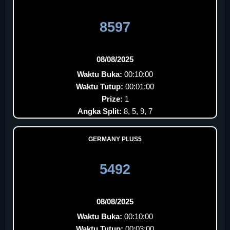
8597
08/08/2025
Waktu Buka:
00:10:00
Waktu Tutup:
00:01:00
Prize:
1
Angka Split:
8, 5, 9, 7
GERMANY PLUS5
5492
08/08/2025
Waktu Buka:
00:10:00
Waktu Tutup:
00:03:00