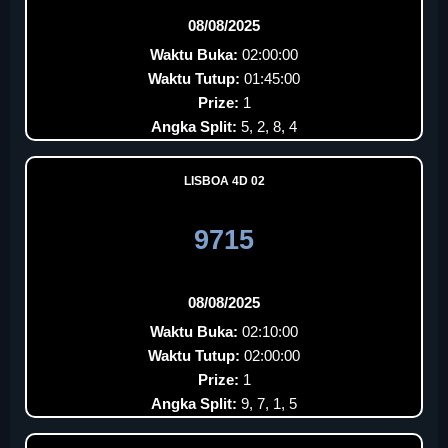
08/08/2025
Waktu Buka:
02:00:00
Waktu Tutup:
01:45:00
Prize:
1
Angka Split:
5, 2, 8, 4
LISBOA 4D 02
9715
08/08/2025
Waktu Buka:
02:10:00
Waktu Tutup:
02:00:00
Prize:
1
Angka Split:
9, 7, 1, 5