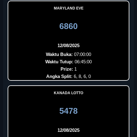
MARYLAND EVE
6860
12/08/2025
Waktu Buka:
07:00:00
Waktu Tutup:
06:45:00
Prize:
1
Angka Split:
6, 8, 6, 0
KANADA LOTTO
5478
12/08/2025