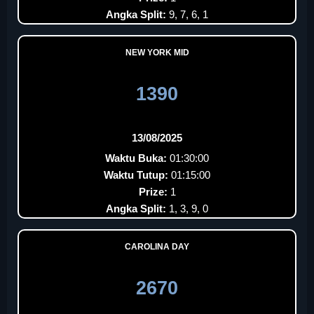
Angka Split:
9, 7, 6, 1
NEW YORK MID
1390
13/08/2025
Waktu Buka:
01:30:00
Waktu Tutup:
01:15:00
Prize:
1
Angka Split:
1, 3, 9, 0
CAROLINA DAY
2670