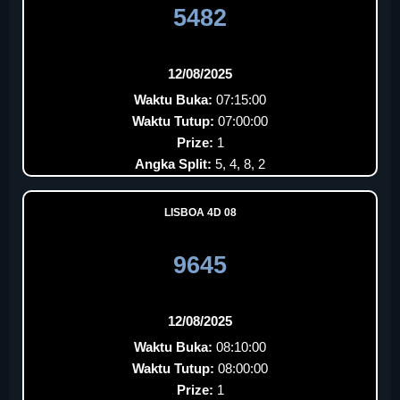
5482
12/08/2025
Waktu Buka:
07:15:00
Waktu Tutup:
07:00:00
Prize:
1
Angka Split:
5, 4, 8, 2
LISBOA 4D 08
9645
12/08/2025
Waktu Buka:
08:10:00
Waktu Tutup:
08:00:00
Prize:
1