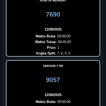
VENETIA MIDNIGHT
7690
12/08/2025
Waktu Buka:
09:00:00
Waktu Tutup:
08:45:00
Prize:
1
Angka Split:
7, 6, 9, 0
OREGON 7 PM
9057
12/08/2025
Waktu Buka:
09:00:00