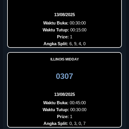
13/08/2025
Waktu Buka:
00:30:00
Waktu Tutup:
00:15:00
Prize:
1
Angka Split:
6, 9, 4, 0
ILLINOIS MIDDAY
0307
13/08/2025
Waktu Buka:
00:45:00
Waktu Tutup:
00:30:00
Prize:
1
Angka Split:
0, 3, 0, 7