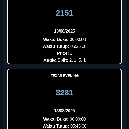
2151
13/08/2025
Waktu Buka:
06:00:00
Waktu Tutup:
05:35:00
Prize:
1
Angka Split:
2, 1, 5, 1
TEXAS EVENING
8281
13/08/2025
Waktu Buka:
06:00:00
Waktu Tutup:
05:45:00