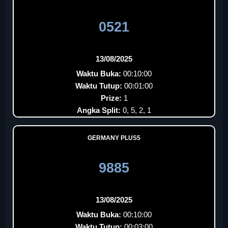
0521
13/08/2025
Waktu Buka:
00:10:00
Waktu Tutup:
00:01:00
Prize:
1
Angka Split:
0, 5, 2, 1
GERMANY PLUS5
9885
13/08/2025
Waktu Buka:
00:10:00
Waktu Tutup:
00:03:00