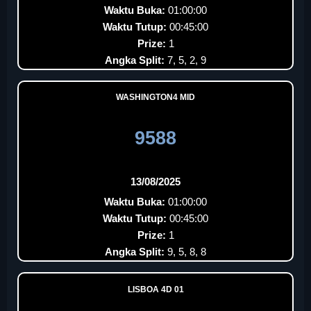
Waktu Buka:
01:00:00
Waktu Tutup:
00:45:00
Prize:
1
Angka Split:
7, 5, 2, 9
WASHINGTON4 MID
9588
13/08/2025
Waktu Buka:
01:00:00
Waktu Tutup:
00:45:00
Prize:
1
Angka Split:
9, 5, 8, 8
LISBOA 4D 01