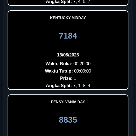
Angka Split:
7, 4, 5, 7
KENTUCKY MIDDAY
7184
13/08/2025
Waktu Buka:
00:20:00
Waktu Tutup:
00:00:00
Prize:
1
Angka Split:
7, 1, 8, 4
PENSYLVANIA DAY
8835