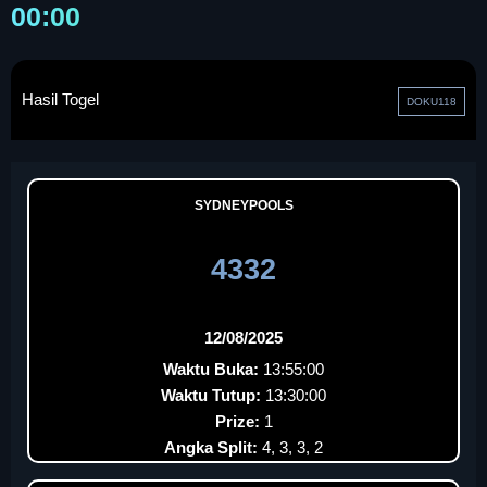
00:00
Hasil Togel
DOKU118
SYDNEYPOOLS
4332
12/08/2025
Waktu Buka:
13:55:00
Waktu Tutup:
13:30:00
Prize:
1
Angka Split:
4, 3, 3, 2