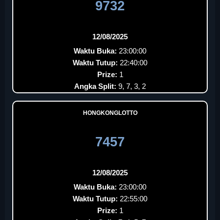
9732
12/08/2025
Waktu Buka:
23:00:00
Waktu Tutup:
22:40:00
Prize:
1
Angka Split:
9, 7, 3, 2
HONGKONGLOTTO
7457
12/08/2025
Waktu Buka:
23:00:00
Waktu Tutup:
22:55:00
Prize:
1