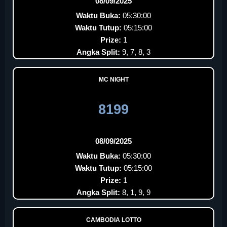
08/09/2025
Waktu Buka:
05:30:00
Waktu Tutup:
05:15:00
Prize:
1
Angka Split:
9, 7, 8, 3
MC NIGHT
8199
08/09/2025
Waktu Buka:
05:30:00
Waktu Tutup:
05:15:00
Prize:
1
Angka Split:
8, 1, 9, 9
CAMBODIA LOTTO