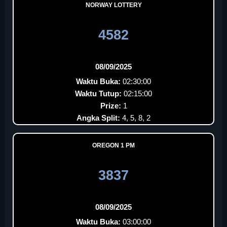
NORWAY LOTTERY
4582
08/09/2025
Waktu Buka:
02:30:00
Waktu Tutup:
02:15:00
Prize:
1
Angka Split:
4, 5, 8, 2
OREGON 1 PM
3837
08/09/2025
Waktu Buka:
03:00:00