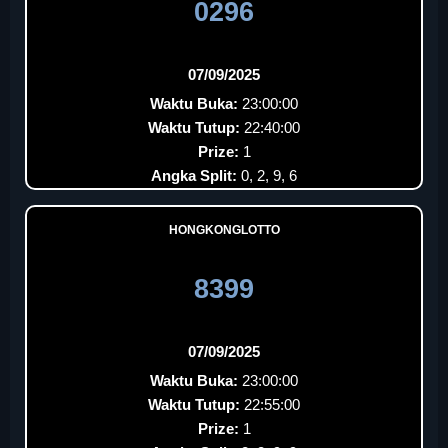
0296
07/09/2025
Waktu Buka:
23:00:00
Waktu Tutup:
22:40:00
Prize:
1
Angka Split:
0, 2, 9, 6
HONGKONGLOTTO
8399
07/09/2025
Waktu Buka:
23:00:00
Waktu Tutup:
22:55:00
Prize:
1