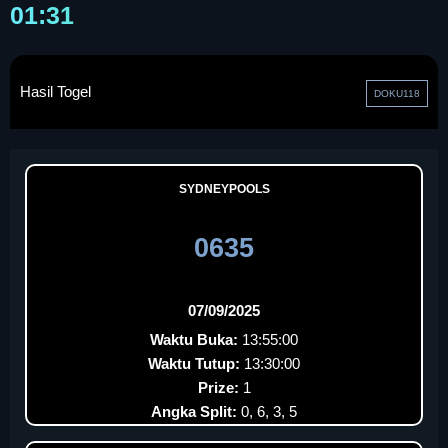
01:31
Hasil Togel
DOKU118
SYDNEYPOOLS
0635
07/09/2025
Waktu Buka:
13:55:00
Waktu Tutup:
13:30:00
Prize:
1
Angka Split:
0, 6, 3, 5