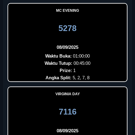
MC EVENING
5278
08/09/2025
Waktu Buka:
01:00:00
Waktu Tutup:
00:45:00
Prize:
1
Angka Split:
5, 2, 7, 8
VIRGINIA DAY
7116
08/09/2025