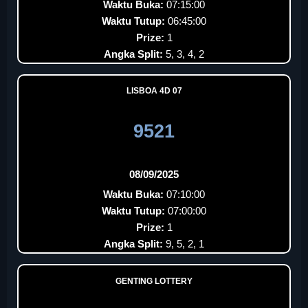
Waktu Buka:
07:15:00
Waktu Tutup:
06:45:00
Prize:
1
Angka Split:
5, 3, 4, 2
LISBOA 4D 07
9521
08/09/2025
Waktu Buka:
07:10:00
Waktu Tutup:
07:00:00
Prize:
1
Angka Split:
9, 5, 2, 1
GENTING LOTTERY