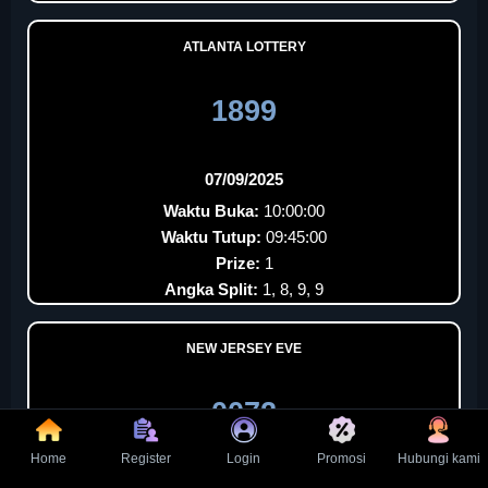
ATLANTA LOTTERY
1899
07/09/2025
Waktu Buka:
10:00:00
Waktu Tutup:
09:45:00
Prize:
1
Angka Split:
1, 8, 9, 9
NEW JERSEY EVE
0072
Home
Register
Login
Promosi
Hubungi kami
07/09/2025