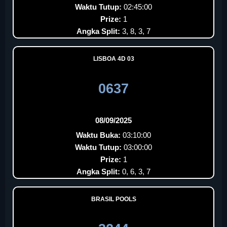
Waktu Tutup:
02:45:00
Prize:
1
Angka Split:
3, 8, 3, 7
LISBOA 4D 03
0637
08/09/2025
Waktu Buka:
03:10:00
Waktu Tutup:
03:00:00
Prize:
1
Angka Split:
0, 6, 3, 7
BRASIL POOLS