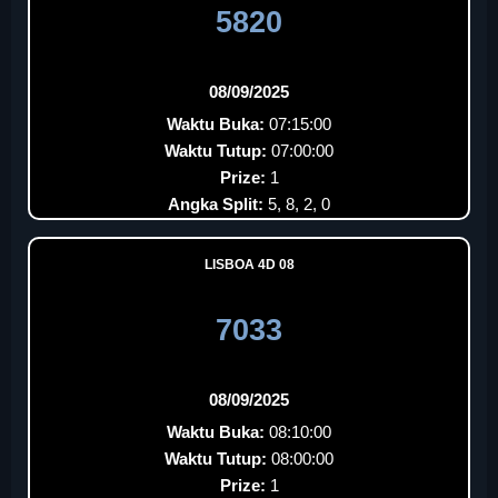
5820
08/09/2025
Waktu Buka:
07:15:00
Waktu Tutup:
07:00:00
Prize:
1
Angka Split:
5, 8, 2, 0
LISBOA 4D 08
7033
08/09/2025
Waktu Buka:
08:10:00
Waktu Tutup:
08:00:00
Prize:
1