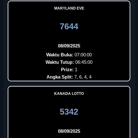
MARYLAND EVE
7644
08/09/2025
Waktu Buka:
07:00:00
Waktu Tutup:
06:45:00
Prize:
1
Angka Split:
7, 6, 4, 4
KANADA LOTTO
5342
08/09/2025