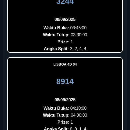
3244
08/09/2025
Waktu Buka:
03:45:00
Waktu Tutup:
03:30:00
Prize:
1
Angka Split:
3, 2, 4, 4
LISBOA 4D 04
8914
08/09/2025
Waktu Buka:
04:10:00
Waktu Tutup:
04:00:00
Prize:
1
Angka Split:
8, 9, 1, 4