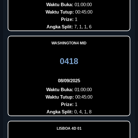
Waktu Buka:
01:00:00
Waktu Tutup:
00:45:00
Prize:
1
Angka Split:
7, 1, 1, 6
WASHINGTON4 MID
0418
08/09/2025
Waktu Buka:
01:00:00
Waktu Tutup:
00:45:00
Prize:
1
Angka Split:
0, 4, 1, 8
LISBOA 4D 01