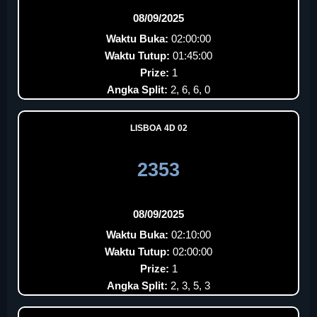
08/09/2025
Waktu Buka:
02:00:00
Waktu Tutup:
01:45:00
Prize:
1
Angka Split:
2, 6, 6, 0
LISBOA 4D 02
2353
08/09/2025
Waktu Buka:
02:10:00
Waktu Tutup:
02:00:00
Prize:
1
Angka Split:
2, 3, 5, 3