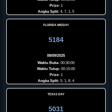
Prize:
1
Angka Split:
4, 7, 1, 5
FLORIDA MIDDAY
5184
08/09/2025
Waktu Buka:
00:30:00
Waktu Tutup:
00:15:00
Prize:
1
Angka Split:
5, 1, 8, 4
TEXAS DAY
5031