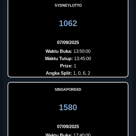
SYDNEYLOTTO
1062
07/09/2025
Waktu Buka:
13:50:00
Waktu Tutup:
13:45:00
Prize:
1
Angka Split:
1, 0, 6, 2
SINGAPORE6D
1580
07/09/2025
Waktu Buka:
17:40:00