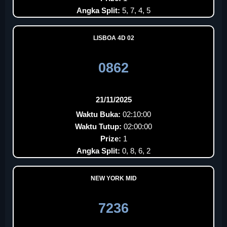
Angka Split:
5, 7, 4, 5
LISBOA 4D 02
0862
21/11/2025
Waktu Buka:
02:10:00
Waktu Tutup:
02:00:00
Prize:
1
Angka Split:
0, 8, 6, 2
NEW YORK MID
7236