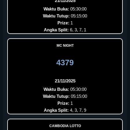
21/11/2025
Waktu Buka:
05:30:00
Waktu Tutup:
05:15:00
Prize:
1
Angka Split:
6, 3, 7, 1
MC NIGHT
4379
21/11/2025
Waktu Buka:
05:30:00
Waktu Tutup:
05:15:00
Prize:
1
Angka Split:
4, 3, 7, 9
CAMBODIA LOTTO