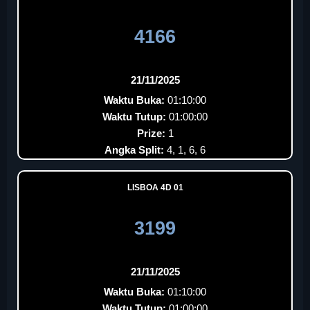
4166
21/11/2025
Waktu Buka:
01:10:00
Waktu Tutup:
01:00:00
Prize:
1
Angka Split:
4, 1, 6, 6
LISBOA 4D 01
3199
21/11/2025
Waktu Buka:
01:10:00
Waktu Tutup:
01:00:00