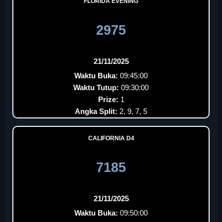
FLORIDA EVENING
2975
21/11/2025
Waktu Buka:
09:45:00
Waktu Tutup:
09:30:00
Prize:
1
Angka Split:
2, 9, 7, 5
CALIFORNIA D4
7185
21/11/2025
Waktu Buka:
09:50:00