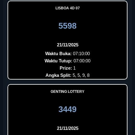
LISBOA 4D 07
5598
21/11/2025
Waktu Buka:
07:10:00
Waktu Tutup:
07:00:00
Prize:
1
Angka Split:
5, 5, 9, 8
GENTING LOTTERY
3449
21/11/2025