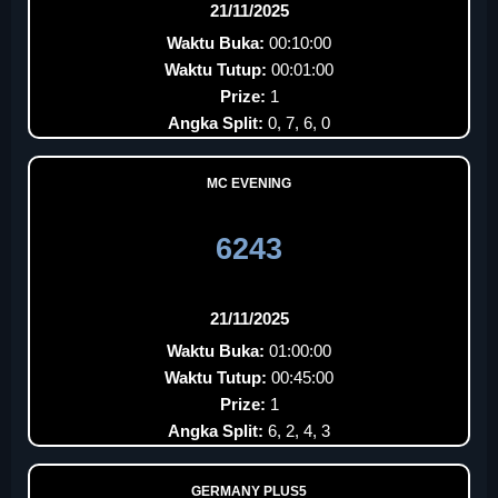
21/11/2025
Waktu Buka:
00:10:00
Waktu Tutup:
00:01:00
Prize:
1
Angka Split:
0, 7, 6, 0
MC EVENING
6243
21/11/2025
Waktu Buka:
01:00:00
Waktu Tutup:
00:45:00
Prize:
1
Angka Split:
6, 2, 4, 3
GERMANY PLUS5