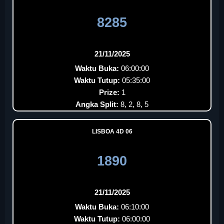
8285
21/11/2025
Waktu Buka:
06:00:00
Waktu Tutup:
05:35:00
Prize:
1
Angka Split:
8, 2, 8, 5
LISBOA 4D 06
1890
21/11/2025
Waktu Buka:
06:10:00
Waktu Tutup:
06:00:00