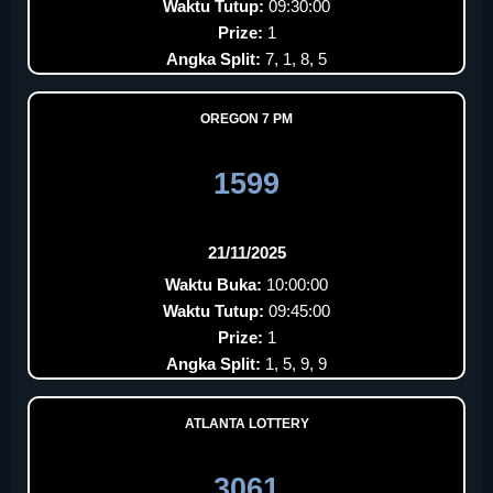
Waktu Tutup:
09:30:00
Prize:
1
Angka Split:
7, 1, 8, 5
OREGON 7 PM
1599
21/11/2025
Waktu Buka:
10:00:00
Waktu Tutup:
09:45:00
Prize:
1
Angka Split:
1, 5, 9, 9
ATLANTA LOTTERY
3061