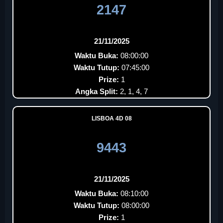
2147
21/11/2025
Waktu Buka:
08:00:00
Waktu Tutup:
07:45:00
Prize:
1
Angka Split:
2, 1, 4, 7
LISBOA 4D 08
9443
21/11/2025
Waktu Buka:
08:10:00
Waktu Tutup:
08:00:00
Prize:
1