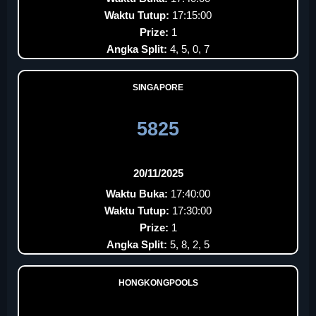
Waktu Tutup:
17:15:00
Prize:
1
Angka Split:
4, 5, 0, 7
SINGAPORE
5825
20/11/2025
Waktu Buka:
17:40:00
Waktu Tutup:
17:30:00
Prize:
1
Angka Split:
5, 8, 2, 5
HONGKONGPOOLS