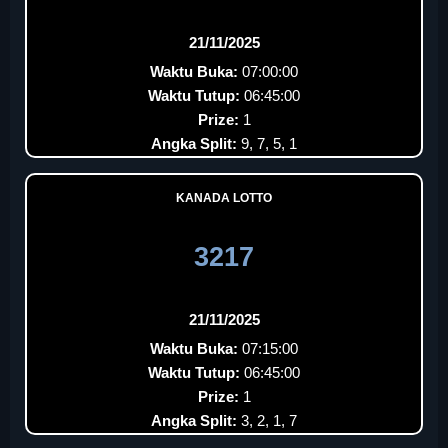
21/11/2025
Waktu Buka:
07:00:00
Waktu Tutup:
06:45:00
Prize:
1
Angka Split:
9, 7, 5, 1
KANADA LOTTO
3217
21/11/2025
Waktu Buka:
07:15:00
Waktu Tutup:
06:45:00
Prize:
1
Angka Split:
3, 2, 1, 7