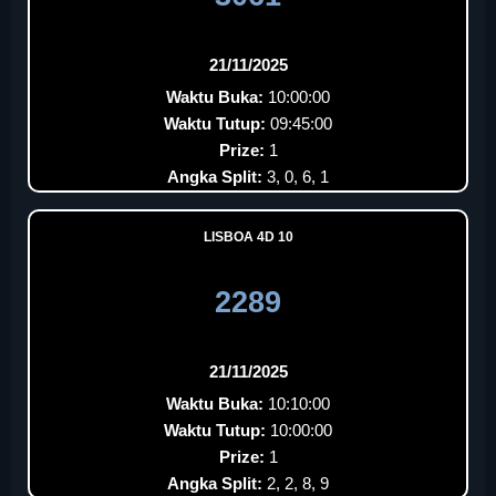
21/11/2025
Waktu Buka:
10:00:00
Waktu Tutup:
09:45:00
Prize:
1
Angka Split:
3, 0, 6, 1
LISBOA 4D 10
2289
21/11/2025
Waktu Buka:
10:10:00
Waktu Tutup:
10:00:00
Prize:
1
Angka Split:
2, 2, 8, 9