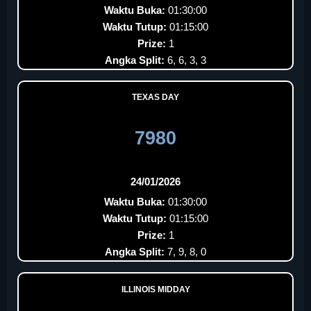
Waktu Buka:
01:30:00
Waktu Tutup:
01:15:00
Prize:
1
Angka Split:
6, 6, 3, 3
TEXAS DAY
7980
24/01/2026
Waktu Buka:
01:30:00
Waktu Tutup:
01:15:00
Prize:
1
Angka Split:
7, 9, 8, 0
ILLINOIS MIDDAY