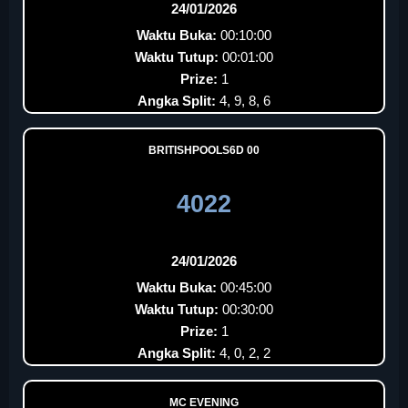
24/01/2026
Waktu Buka:
00:10:00
Waktu Tutup:
00:01:00
Prize:
1
Angka Split:
4, 9, 8, 6
BRITISHPOOLS6D 00
4022
24/01/2026
Waktu Buka:
00:45:00
Waktu Tutup:
00:30:00
Prize:
1
Angka Split:
4, 0, 2, 2
MC EVENING