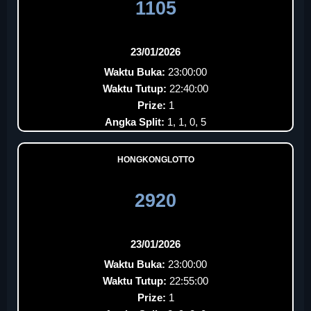
1105
23/01/2026
Waktu Buka:
23:00:00
Waktu Tutup:
22:40:00
Prize:
1
Angka Split:
1, 1, 0, 5
HONGKONGLOTTO
2920
23/01/2026
Waktu Buka:
23:00:00
Waktu Tutup:
22:55:00
Prize:
1