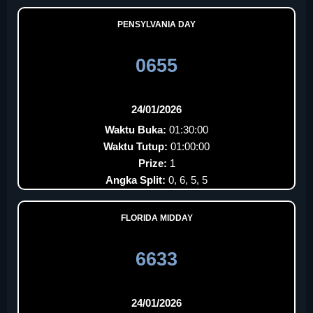
PENSYLVANIA DAY
0655
24/01/2026
Waktu Buka:
01:30:00
Waktu Tutup:
01:00:00
Prize:
1
Angka Split:
0, 6, 5, 5
FLORIDA MIDDAY
6633
24/01/2026