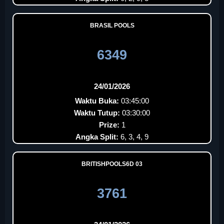
BRASIL POOLS
6349
24/01/2026
Waktu Buka:
03:45:00
Waktu Tutup:
03:30:00
Prize:
1
Angka Split:
6, 3, 4, 9
BRITISHPOOLS6D 03
3761