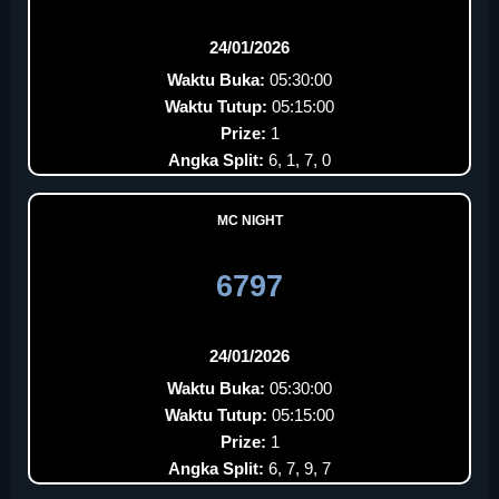
24/01/2026
Waktu Buka:
05:30:00
Waktu Tutup:
05:15:00
Prize:
1
Angka Split:
6, 1, 7, 0
MC NIGHT
6797
24/01/2026
Waktu Buka:
05:30:00
Waktu Tutup:
05:15:00
Prize:
1
Angka Split:
6, 7, 9, 7