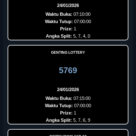
24/01/2026
Waktu Buka:
07:10:00
Waktu Tutup:
07:00:00
Prize:
1
Angka Split:
5, 7, 4, 0
GENTING LOTTERY
5769
24/01/2026
Waktu Buka:
07:15:00
Waktu Tutup:
07:00:00
Prize:
1
Angka Split:
5, 7, 6, 9