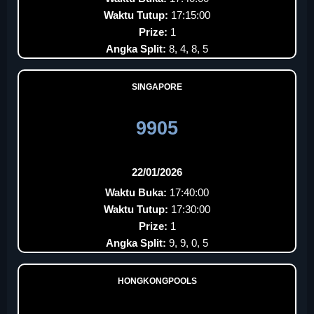
Waktu Tutup:
17:15:00
Prize:
1
Angka Split:
8, 4, 8, 5
SINGAPORE
9905
22/01/2026
Waktu Buka:
17:40:00
Waktu Tutup:
17:30:00
Prize:
1
Angka Split:
9, 9, 0, 5
HONGKONGPOOLS