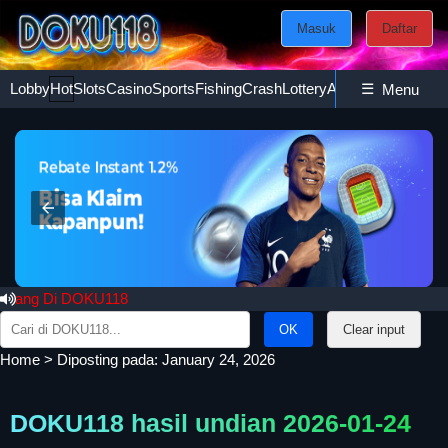
Masuk
Daftar
Lobby
Hot
Slots
Casino
Sports
Fishing
Crash
Lottery
Ayam
☰
Poker
Esport
Menu
g Di DOKU118
Search
Clear input
for:
Home
>
Diposting pada: January 24, 2026
DOKU118 hasil undian 2026-01-24